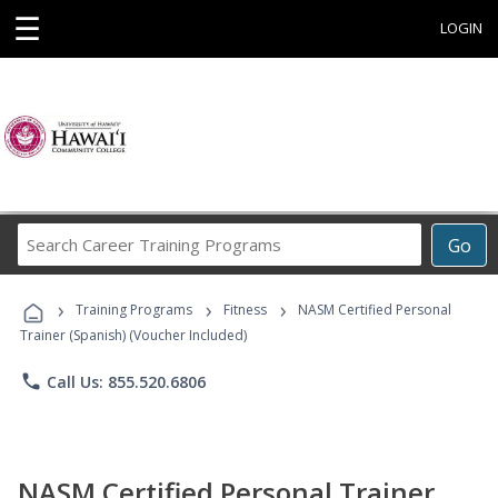
☰
LOGIN
Search
Go
Career
Training
›
›
›
Programs
Training Programs
Fitness
NASM Certified Personal
Trainer (Spanish) (Voucher Included)
phone
Call Us: 855.520.6806
NASM Certified Personal Trainer