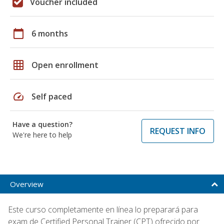
Voucher included
calendar_today
6 months
grid_on
Open enrollment
speed
Self paced
Have a question?
REQUEST INFO
We're here to help
Overview
Este curso completamente en línea lo preparará para
exam de Certified Personal Trainer (CPT) ofrecido por