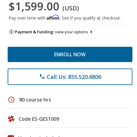
$1,599.00
(USD)
Affirm
Pay over time with
. See if you qualify at checkout.
Payment & Funding:
view your options
ENROLL NOW
Call Us: 855.520.6806
phone
schedule
80 course hrs
Code ES-GES1009