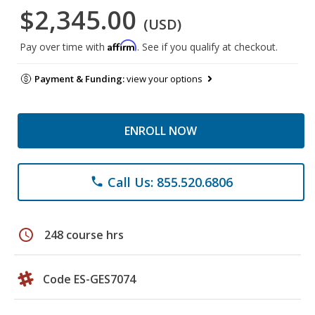
$2,345.00
(USD)
Affirm
Pay over time with
. See if you qualify at checkout.
Payment & Funding:
view your options
ENROLL NOW
Call Us: 855.520.6806
phone
schedule
248 course hrs
Code ES-GES7074