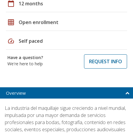
calendar_today
12 months
grid_on
Open enrollment
speed
Self paced
Have a question?
REQUEST INFO
We're here to help
Overview
La industria del maquillaje sigue creciendo a nivel mundial,
impulsada por una mayor demanda de servicios
profesionales para bodas, fotografía, contenido en redes
sociales, eventos especiales, producciones audiovisuales