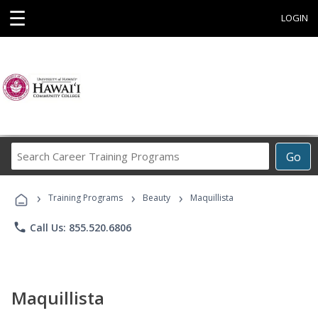
☰
LOGIN
Search
Go
Career
Training
›
›
›
Programs
Training Programs
Beauty
Maquillista
phone
Call Us: 855.520.6806
Maquillista