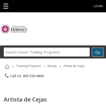
☰
LOGIN
Search
Go
Career
Training
›
›
›
Programs
Training Programs
Beauty
Artista de Cejas
phone
Call Us: 855.520.6806
Artista de Cejas