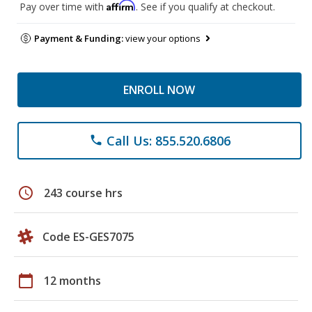
Affirm
Pay over time with
. See if you qualify at checkout.
Payment & Funding:
view your options
ENROLL NOW
Call Us: 855.520.6806
phone
schedule
243 course hrs
Code ES-GES7075
calendar_today
12 months