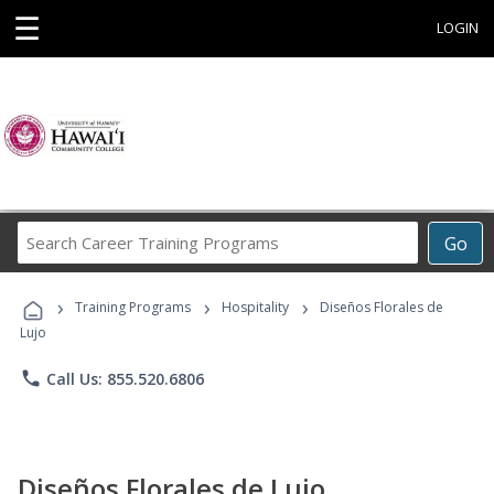
☰
LOGIN
Search
Go
Career
Training
›
›
›
Programs
Training Programs
Hospitality
Diseños Florales de
Lujo
phone
Call Us: 855.520.6806
Diseños Florales de Lujo