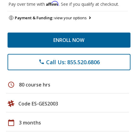
Affirm
Pay over time with
. See if you qualify at checkout.
Payment & Funding:
view your options
ENROLL NOW
Call Us: 855.520.6806
phone
schedule
80 course hrs
Code ES-GES2003
calendar_today
3 months