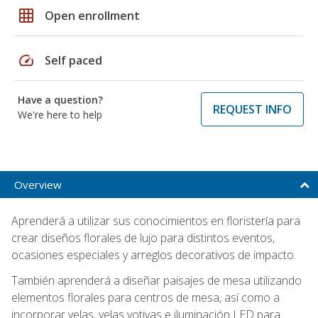
grid_on
Open enrollment
speed
Self paced
Have a question?
REQUEST INFO
We're here to help
Overview
Aprenderá a utilizar sus conocimientos en floristería para
crear diseños florales de lujo para distintos eventos,
ocasiones especiales y arreglos decorativos de impacto.
También aprenderá a diseñar paisajes de mesa utilizando
elementos florales para centros de mesa, así como a
incorporar velas, velas votivas e iluminación LED para