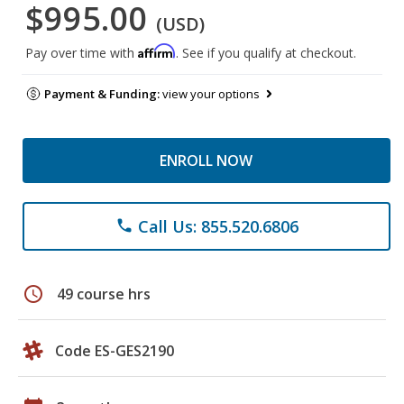
$995.00
(USD)
Affirm
Pay over time with
. See if you qualify at checkout.
Payment & Funding:
view your options
ENROLL NOW
Call Us: 855.520.6806
phone
schedule
49 course hrs
Code ES-GES2190