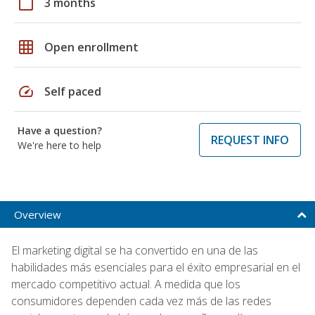
calendar_today
3 months
grid_on
Open enrollment
speed
Self paced
Have a question?
REQUEST INFO
We're here to help
Overview
El marketing digital se ha convertido en una de las
habilidades más esenciales para el éxito empresarial en el
mercado competitivo actual. A medida que los
consumidores dependen cada vez más de las redes