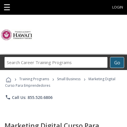
☰
LOGIN
Search
Go
Career
Training
›
›
›
Programs
Training Programs
Small Business
Marketing Digital
Curso Para Emprendedores
phone
Call Us: 855.520.6806
Marketing Digital Curso Para