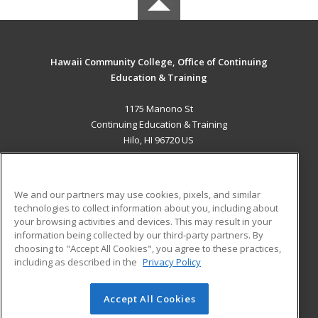
Hawaii Community College, Office of Continuing
Education & Training
1175 Manono St
Continuing Education & Training
Hilo, HI 96720 US
MAIN CONTENT
Career Training
We and our partners may use cookies, pixels, and similar
technologies to collect information about you, including about
ADDITIONAL RESOURCES
your browsing activities and devices. This may result in your
information being collected by our third-party partners. By
Military
Student Blog
choosing to "Accept All Cookies", you agree to these practices,
Financial Assistance
including as described in the
Privacy Policy
Help
Accept All Cookies
© 2026 ed2go, a division of Cengage Learning. All rights
reserved. The material on this site cannot be reproduced or